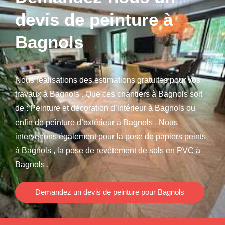
devis de peinture à
Bagnols
Nous réalisations des estimations gratuites pour vos
travaux à Bagnols . Que ces chantiers à Bagnols soit
de : Peinture et décoration d’intérieur à Bagnols ou
enfin de peinture d’extérieur à Bagnols . Nous
intervenons également pour la pose de papiers peints
à Bagnols , la pose de revêtement de sols en PVC à
Bagnols .
Demandez un devis de peinture pour Bagnols